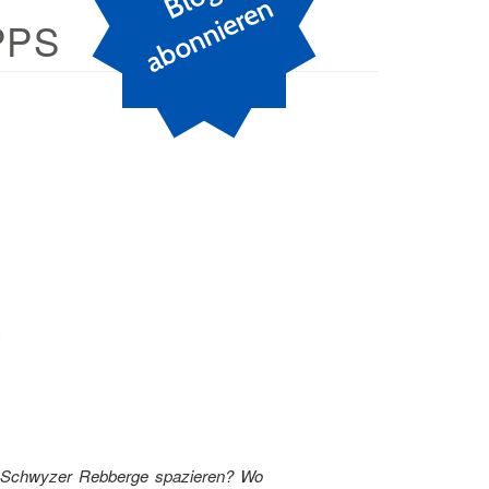
n
PPS
T
Z
ch Schwyzer Rebberge spazieren? Wo