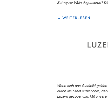
Schwyzer Wein degustieren? Die
"HERBSTZEIT
→
WEITERLESEN
IST
WEINZEIT "
LUZE
Wenn sich das Stadtbild golden 
durch die Stadt schlendere, dann
Luzern gezogen bin. Mit unsere