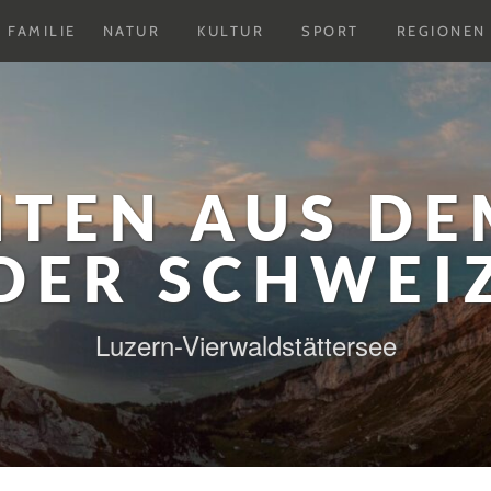
Untermenu
Untermenu
Untermenu
FAMILIE
NATUR
KULTUR
SPORT
REGIONEN
ausklappen
ausklappen
ausklappen
HTEN AUS DE
DER SCHWEI
Luzern-Vierwaldstättersee