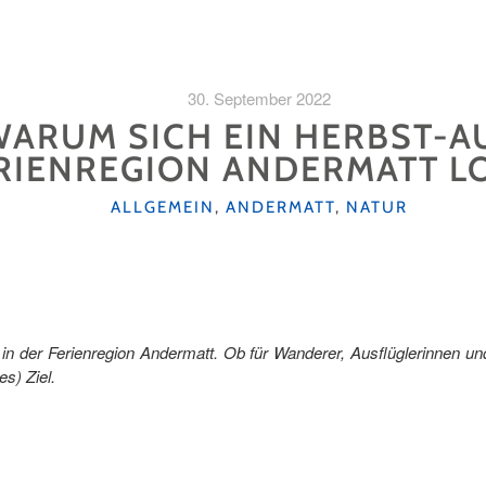
30. September 2022
ARUM SICH EIN HERBST-AU
RIENREGION ANDERMATT L
KATEGORIEN
ALLGEMEIN
,
ANDERMATT
,
NATUR
in der Ferienregion Andermatt. Ob für Wanderer, Ausflüglerinnen und 
s) Ziel.