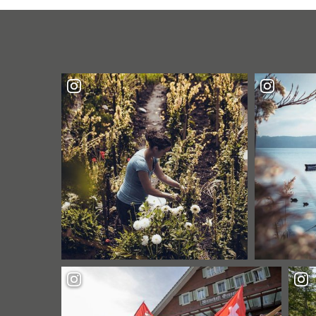
WARUM
SICH
EIN
HERBST-
AUSFLUG
IN
DIE
FERIENREGION
ANDERMATT
LOHNT"