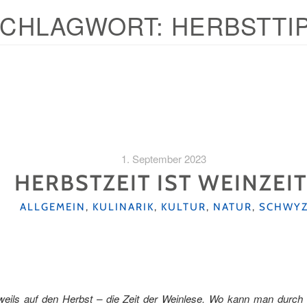
SCHLAGWORT:
HERBSTTI
1. September 2023
HERBSTZEIT IST WEINZEI
KATEGORIEN
ALLGEMEIN
,
KULINARIK
,
KULTUR
,
NATUR
,
SCHWY
jeweils auf den Herbst – die Zeit der Weinlese. Wo kann man dur