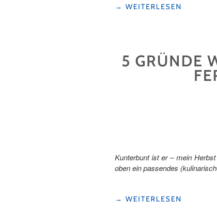
"LUZERN
→
WEITERLESEN
–
MEINE
GROSSE
HERBSTLIEBE!"
5 GRÜNDE W
FE
Kunterbunt ist er – mein Herbst 
oben ein passendes (kulinarische
"5
→
WEITERLESEN
GRÜNDE