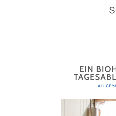
S
EIN BIO
TAGESABL
KATEGO
ALLGEM