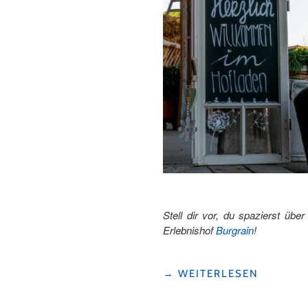
Stell dir vor, du spazierst ü
Erlebnishof
Burgrain
!
"AUF
→
WEITERLESEN
DEM
ERLEBNISHOF