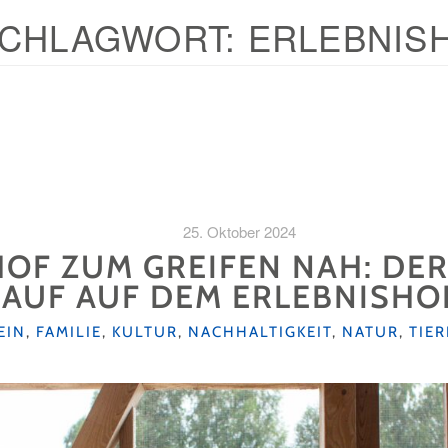
CHLAGWORT:
ERLEBNIS
25. Oktober 2024
HOF ZUM GREIFEN NAH: DE
AUF AUF DEM ERLEBNISHO
RIEN
EIN
,
FAMILIE
,
KULTUR
,
NACHHALTIGKEIT
,
NATUR
,
TIER