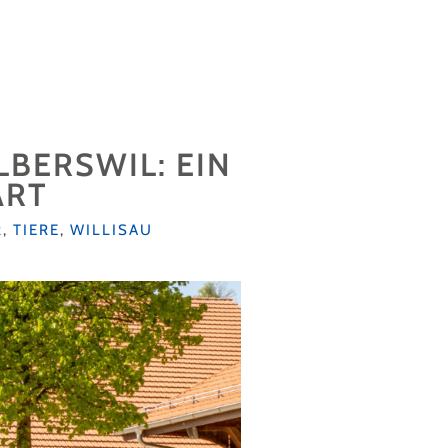
LBERSWIL: EIN
ART
R
,
TIERE
,
WILLISAU