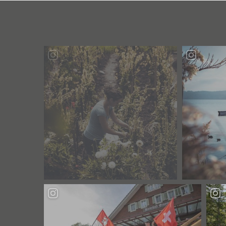
BURGRAIN
IN
ALBERSWIL:
EIN
BIOHOF
DER
BESONDEREN
ART"