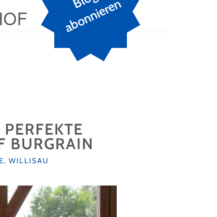
n
HOF
R PERFEKTE
F BURGRAIN
E
,
WILLISAU