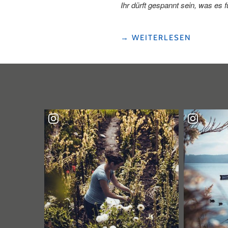
Ihr dürft gespannt sein, was es 
"DIE
→
WEITERLESEN
SEEMEILE
WÄCHST"