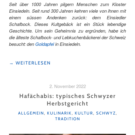
Seit über 1000 Jahren pilgern Menschen zum Kloster
Einsiedeln. Seit rund 300 Jahren kehren viele von ihnen mit
einem süssen Andenken zurück: dem Einsiedler
Schafbock. Dieses Kultgebäck ist ein Stück lebendige
Geschichte. Um sein Geheimnis zu ergründen, habe ich
die älteste Schafbock- und Lebkuchenbäckerei der Schweiz
besucht: den
Goldapfel
in Einsiedeln.
"ZU
→
WEITERLESEN
BESUCH
IN
DER
2. November 2022
EINSIEDLER
SPEZIALITÄTEN-
Hafächabis: typisches Schwyzer
BÄCKEREI
Herbstgericht
GOLDAPFEL "
KATEGORIEN
ALLGEMEIN
,
KULINARIK
,
KULTUR
,
SCHWYZ
,
TRADITION