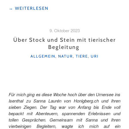
"ZIEGENTREKKING
→
WEITERLESEN
IN
ISENTHAL
–
9. Oktober 2023
EINE
AUSZEIT
Über Stock und Stein mit tierischer
MIT
Begleitung
HERZ,
KATEGORIEN
HÖRNERN
ALLGEMEIN
,
NATUR
,
TIERE
,
URI
UND
NATUR"
Für mich ging es diese Woche hoch über den Urnersee ins
Isenthal zu Sanna Laurén von Honigberg.ch und ihren
sieben Ziegen. Der Tag war von Anfang bis Ende voll
bepackt mit Abenteuern, spannenden Erlebnissen und
tollen Gesprächen. Gemeinsam mit Sanna und ihren
vierbeinigen Begleitern, wagte ich mich auf ein