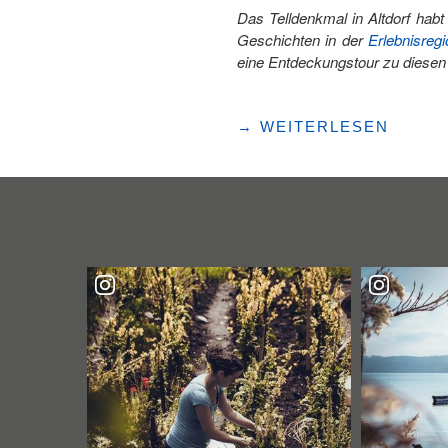
Das Telldenkmal in Altdorf habt
Geschichten in der
Erlebnisregi
eine Entdeckungstour zu diesen
"DIE
→
WEITERLESEN
TOP
5
UNBEKANNTEN
SEITEN
VON
WILHELM
TELL"