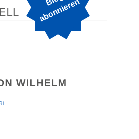
B
n
ELL
VON WILHELM
RI