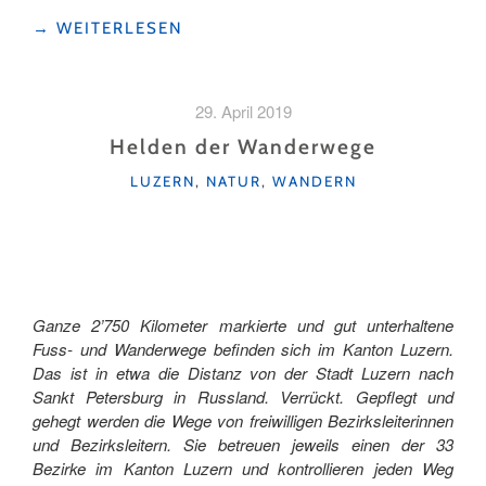
"OHNE
→
WEITERLESEN
APP
ANS
WANDERZIEL"
29. April 2019
Helden der Wanderwege
KATEGORIEN
LUZERN
,
NATUR
,
WANDERN
Ganze 2’750 Kilometer markierte und gut unterhaltene
Fuss- und Wanderwege befinden sich im Kanton Luzern.
Das ist in etwa die Distanz von der Stadt Luzern nach
Sankt Petersburg in Russland. Verrückt. Gepflegt und
gehegt werden die Wege von freiwilligen Bezirksleiterinnen
und Bezirksleitern. Sie betreuen jeweils einen der 33
Bezirke im Kanton Luzern und kontrollieren jeden Weg