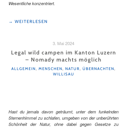
Wesentliche konzentriert.
"NOMADY-
→
WEITERLESEN
CAMPING
ERLEBEN:
UNSER
3. Mai 2024
WOCHENENDE
IN
Legal wild campen im Kanton Luzern
DER
– Nomady machts möglich
UNESCO
KATEGORIEN
BIOSPHÄRE
ALLGEMEIN
,
MENSCHEN
,
NATUR
,
ÜBERNACHTEN
,
WILLISAU
ENTLEBUCH"
Hast du jemals davon geträumt, unter dem funkelnden
Sternenhimmel zu schlafen, umgeben von der unberührten
Schönheit der Natur, ohne dabei gegen Gesetze zu