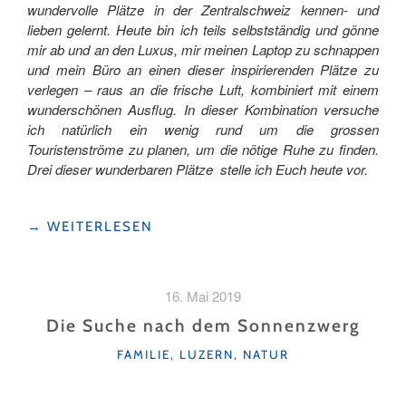
wundervolle Plätze in der Zentralschweiz kennen- und
lieben gelernt. Heute bin ich teils selbstständig und gönne
mir ab und an den Luxus, mir meinen Laptop zu schnappen
und mein Büro an einen dieser inspirierenden Plätze zu
verlegen – raus an die frische Luft, kombiniert mit einem
wunderschönen Ausflug. In dieser Kombination versuche
ich natürlich ein wenig rund um die grossen
Touristenströme zu planen, um die nötige Ruhe zu finden.
Drei dieser wunderbaren Plätze stelle ich Euch heute vor.
"ARBEITEN
→
WEITERLESEN
WO
ANDERE
FERIEN
16. Mai 2019
MACHEN"
Die Suche nach dem Sonnenzwerg
KATEGORIEN
FAMILIE
,
LUZERN
,
NATUR