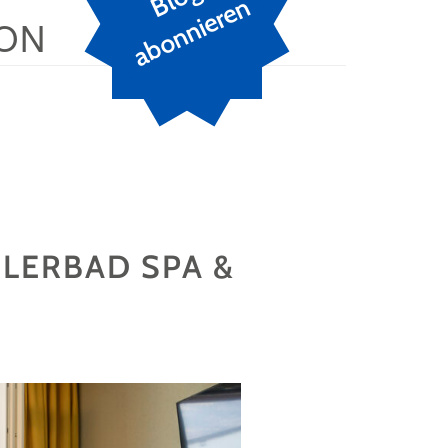
n
ON
ILERBAD SPA &