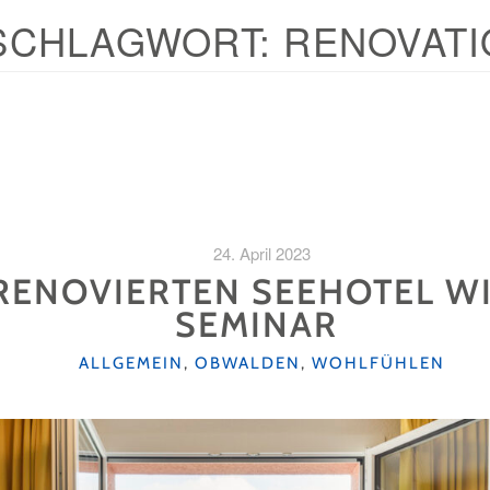
SCHLAGWORT:
RENOVATI
24. April 2023
 RENOVIERTEN SEEHOTEL W
SEMINAR
KATEGORIEN
ALLGEMEIN
,
OBWALDEN
,
WOHLFÜHLEN