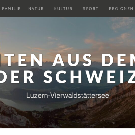
Untermenu
Untermenu
Untermenu
FAMILIE
NATUR
KULTUR
SPORT
REGIONEN
ausklappen
ausklappen
ausklappen
HTEN AUS DE
DER SCHWEI
Luzern-Vierwaldstättersee