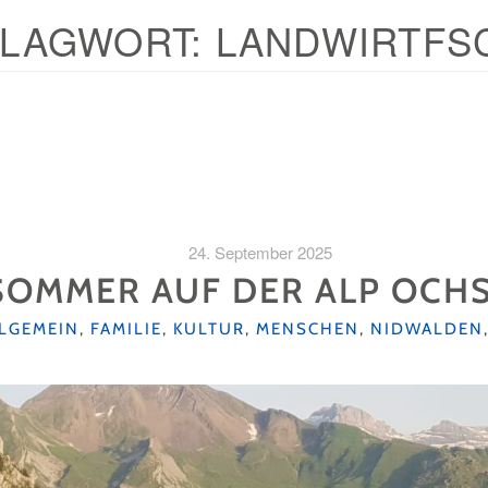
LAGWORT:
LANDWIRTFS
24. September 2025
SOMMER AUF DER ALP OCH
TEGORIEN
LGEMEIN
,
FAMILIE
,
KULTUR
,
MENSCHEN
,
NIDWALDEN