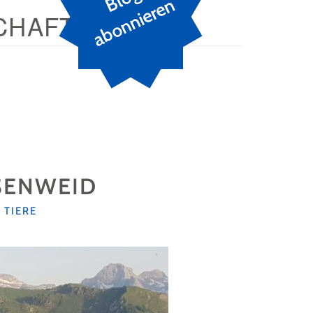
n
CHAFT
SENWEID
,
TIERE