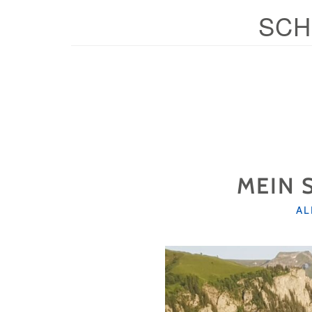
SCH
MEIN 
KA
AL