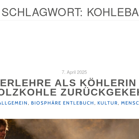
SCHLAGWORT:
KOHLEB
7. April 2025
ERLEHRE ALS KÖHLERIN 
OLZKOHLE ZURÜCKGEKE
KATEGORIEN
ALLGEMEIN
,
BIOSPHÄRE ENTLEBUCH
,
KULTUR
,
MENS