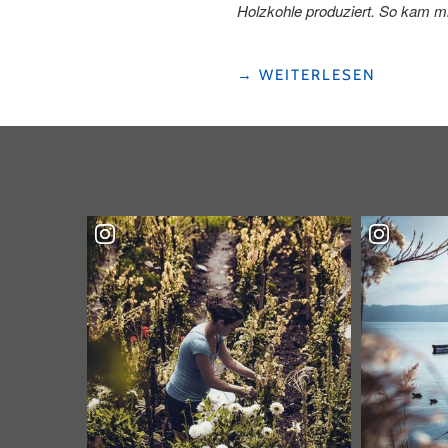
Holzkohle produziert. So kam 
"SCHNUPPERLEHRE
→
WEITERLESEN
ALS
KÖHLERIN
–
MIT
40KG
HOLZKOHLE
ZURÜCKGEKEHRT"