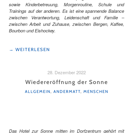
sowie Kinderbetreuung, Morgenroutine, Schule und
Trainings auf der anderen. Es ist eine spannende Balance
zwischen Verantwortung, Leidenschaft und Familie –
zwischen Arbeit und Zuhause, zwischen Bergen, Kaffee,
Bourbon und Eishockey.
"ZWISCHEN
→
WEITERLESEN
BERGEN,
BUSINESS
UND
28. Dezember 2022
FAMILIE
–
Wiedereröffnung der Sonne
EIN
KATEGORIEN
ALLGEMEIN
,
ANDERMATT
,
MENSCHEN
BLICK
IN
UNSEREN
ALLTAG
ALS
DIREKTION
DES
Das Hotel zur Sonne mitten im Dorfzentrum gehört mit