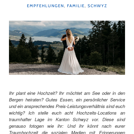
IN
KATEGORIEN
EMPFEHLUNGEN
,
FAMILIE
,
SCHWYZ
LUFTIGER
HÖHE "
Ihr plant eine Hochzeit? Ihr möchtet am See oder in den
Bergen heiraten? Gutes Essen, ein persönlicher Service
und ein ansprechendes Preis-Leistungsverhältnis sind euch
wichtig? Ich stelle euch acht Hochzeits-Locations an
traumhafter Lage im Kanton Schwyz vor. Diese sind
genauso fotogen wie ihr: Und ihr könnt nach eurer
Traumhochzeit die sozialen Medien mit Erinnerungen