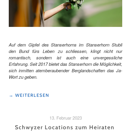
Auf dem Gipfel des Stanserhorns im Stanserhorn Stubli
den Bund fürs Leben zu schliessen, klingt nicht nur
romantisch, sondern ist auch eine unvergessliche
Erfahrung. Seit 2017 bietet das Stanserhorn die Möglichkeit,
sich inmitten atemberaubender Berglandschaften das Ja-
Wort zu geben.
"HEIRATEN
→
WEITERLESEN
AUF
DEM
STANSERHORN:
13. Februar 2023
EIN
HOCHZEITSABENTEUER
Schwyzer Locations zum Heiraten