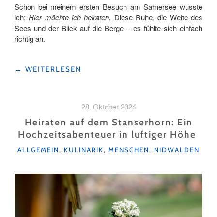
Schon bei meinem ersten Besuch am Sarnersee wusste
ich:
Hier möchte ich heiraten.
Diese Ruhe, die Weite des
Sees und der Blick auf die Berge – es fühlte sich einfach
richtig an.
"HEIRATEN
→
WEITERLESEN
AM
SARNERSEE
–
28. Oktober 2024
EIN
TAG,
Heiraten auf dem Stanserhorn: Ein
DER
Hochzeitsabenteuer in luftiger Höhe
FÜR
KATEGORIEN
IMMER
ALLGEMEIN
,
KULINARIK
,
MENSCHEN
,
NIDWALDEN
IN
ERINNERUNG
BLEIBT"