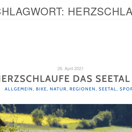
CHLAGWORT:
HERZSCHL
26. April 2021
HERZSCHLAUFE DAS SEETA
KATEGORIEN
ALLGEMEIN
,
BIKE
,
NATUR
,
REGIONEN
,
SEETAL
,
SPO