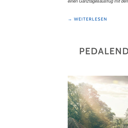
einen Ganztagesausflug mit dem 
"AUF
→
WEITERLESEN
DER
HERZSCHLAUFE
DAS
SEETAL
PEDALEND
ENTDECKEN"