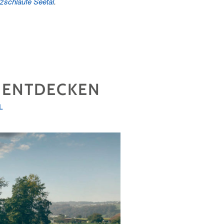
zschlaufe Seetal
.
R ENTDECKEN
L