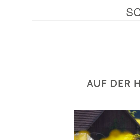
S
AUF DER 