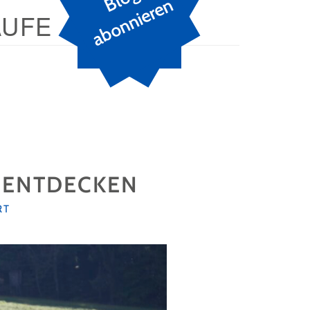
n
AUFE
L ENTDECKEN
RT