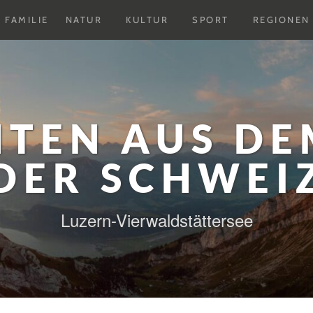
Untermenu
Untermenu
Untermenu
FAMILIE
NATUR
KULTUR
SPORT
REGIONEN
ausklappen
ausklappen
ausklappen
HTEN AUS DE
DER SCHWEI
Luzern-Vierwaldstättersee