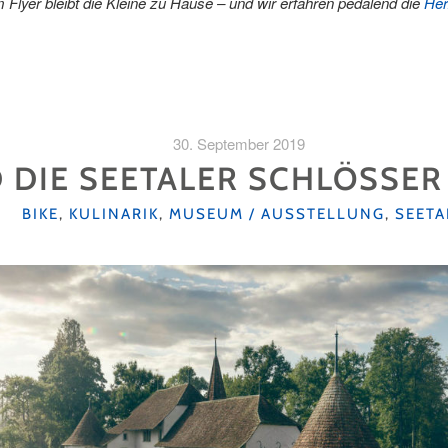
Flyer bleibt die Kleine zu Hause – und wir erfahren pedalend die
Her
30. September 2019
 DIE SEETALER SCHLÖSSE
KATEGORIEN
BIKE
,
KULINARIK
,
MUSEUM / AUSSTELLUNG
,
SEETA