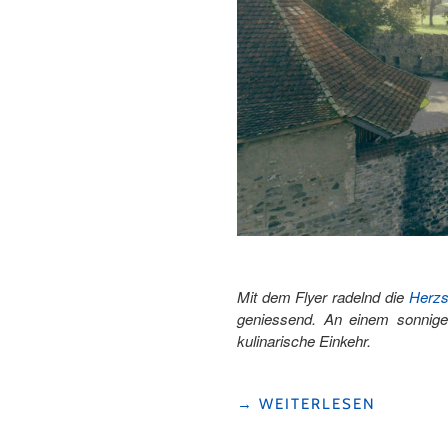
Mit dem Flyer radelnd die
Herzs
geniessend. An einem sonnigen
kulinarische Einkehr.
"PEDALEND
→
WEITERLESEN
DIE
SEETALER