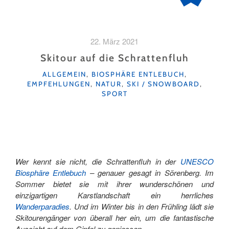
22. März 2021
Skitour auf die Schrattenfluh
KATEGORIEN
ALLGEMEIN
,
BIOSPHÄRE ENTLEBUCH
,
EMPFEHLUNGEN
,
NATUR
,
SKI / SNOWBOARD
,
SPORT
Wer kennt sie nicht, die Schrattenfluh in der
UNESCO
Biosphäre Entlebuch
– genauer gesagt in Sörenberg. Im
Sommer bietet sie mit ihrer wunderschönen und
einzigartigen Karstlandschaft ein herrliches
Wanderparadies
. Und im Winter bis in den Frühling lädt sie
Skitourengänger von überall her ein, um die fantastische
Aussicht auf dem Gipfel zu geniessen.