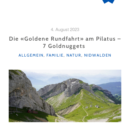
4. August 2023
Die «Goldene Rundfahrt» am Pilatus –
7 Goldnuggets
KATEGORIEN
ALLGEMEIN
,
FAMILIE
,
NATUR
,
NIDWALDEN