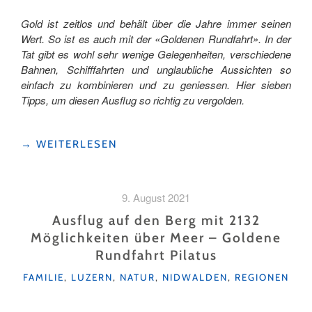
Gold ist zeitlos und behält über die Jahre immer seinen
Wert. So ist es auch mit der «Goldenen Rundfahrt». In der
Tat gibt es wohl sehr wenige Gelegenheiten, verschiedene
Bahnen, Schifffahrten und unglaubliche Aussichten so
einfach zu kombinieren und zu geniessen. Hier sieben
Tipps, um diesen Ausflug so richtig zu vergolden.
"DIE
→
WEITERLESEN
«GOLDENE
RUNDFAHRT»
AM
9. August 2021
PILATUS
–
Ausflug auf den Berg mit 2132
7
Möglichkeiten über Meer – Goldene
GOLDNUGGETS "
Rundfahrt Pilatus
KATEGORIEN
FAMILIE
,
LUZERN
,
NATUR
,
NIDWALDEN
,
REGIONEN