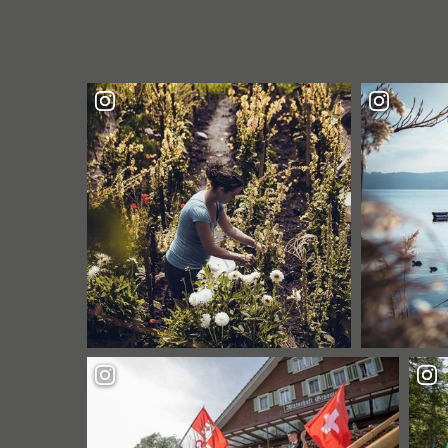
BATTLES
IM
SWISS
HOLIDAY
PARK "