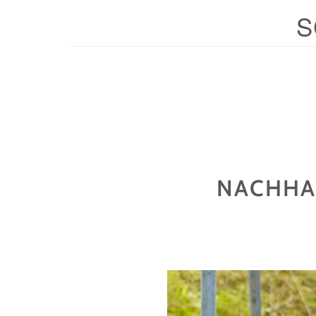
S
NACHHAL