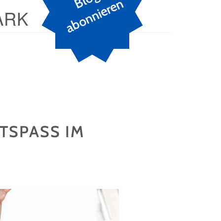
n
ARK
TSPASS IM