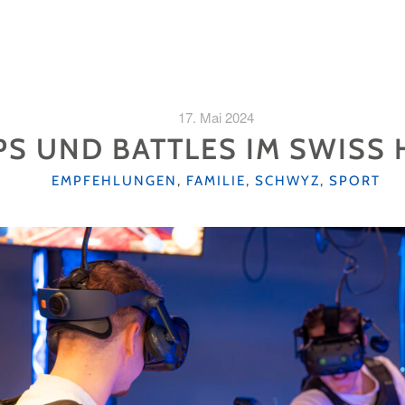
17. Mai 2024
PS UND BATTLES IM SWISS
KATEGORIEN
EMPFEHLUNGEN
,
FAMILIE
,
SCHWYZ
,
SPORT