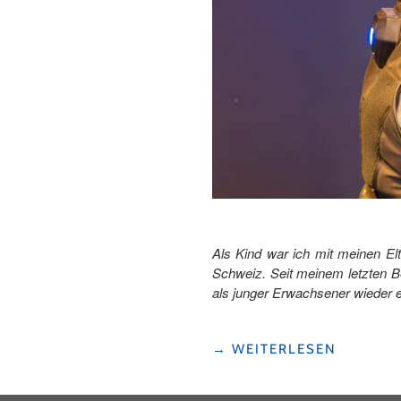
Als Kind war ich mit meinen El
Schweiz. Seit meinem letzten B
als junger Erwachsener wieder ei
"GAMES,
→
WEITERLESEN
JUMPS
UND