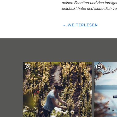
seinen Facetten und den farbig
entdeckt habe und lasse dich vo
"DEINE
→
WEITERLESEN
PERFEKTE
AUSZEIT
AM
EMMENUFERWEG"