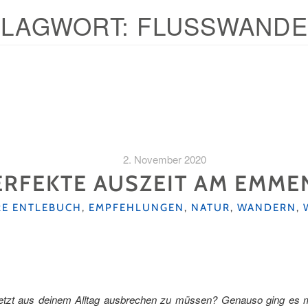
LAGWORT:
FLUSSWAND
2. November 2020
ERFEKTE AUSZEIT AM EMM
EN
RE ENTLEBUCH
,
EMPFEHLUNGEN
,
NATUR
,
WANDERN
,
etzt aus deinem Alltag ausbrechen zu müssen? Genauso ging es mir