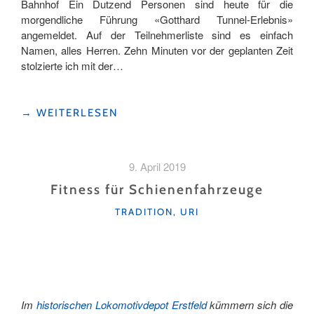
Bahnhof Ein Dutzend Personen sind heute für die
morgendliche Führung «Gotthard Tunnel-Erlebnis»
angemeldet. Auf der Teilnehmerliste sind es einfach
Namen, alles Herren. Zehn Minuten vor der geplanten Zeit
stolzierte ich mit der…
«20
→
WEITERLESEN
MINUTEN
SPANNENDE
LANGEWEILE»
9. April 2019
Fitness für Schienenfahrzeuge
KATEGORIEN
TRADITION
,
URI
Im
historischen Lokomotivdepot Erstfeld
kümmern sich die