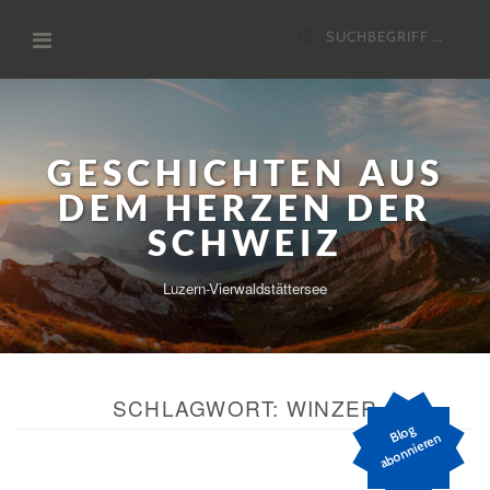
Zum
Suchen
Inhalt
nach:
GESCHICHTEN AUS
DEM HERZEN DER
SCHWEIZ
Luzern-Vierwaldstättersee
SCHLAGWORT:
WINZER
Bl
o
g
a
b
o
n
ni
er
e
n