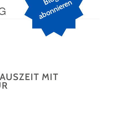
n
G
 AUSZEIT MIT
UR