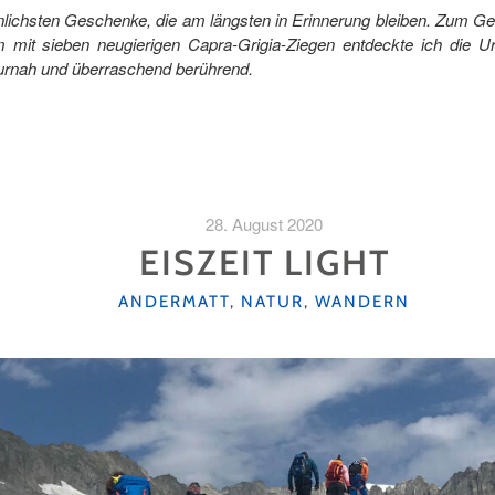
ichsten Geschenke, die am längsten in Erinnerung bleiben. Zum Gebu
m mit sieben neugierigen Capra-Grigia-Ziegen entdeckte ich die 
turnah und überraschend berührend.
28. August 2020
EISZEIT LIGHT
KATEGORIEN
ANDERMATT
,
NATUR
,
WANDERN