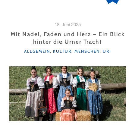
18. Juni 2025
Mit Nadel, Faden und Herz – Ein Blick
hinter die Urner Tracht
KATEGORIEN
ALLGEMEIN
,
KULTUR
,
MENSCHEN
,
URI