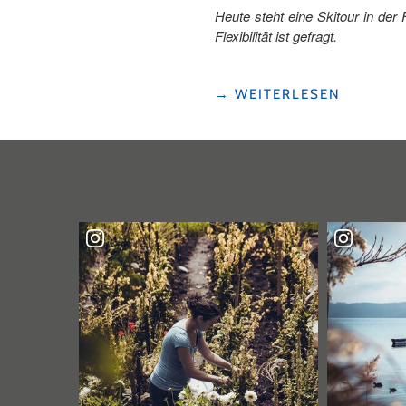
Heute steht eine Skitour in de
Flexibilität ist gefragt.
"«STOTZIGEN
→
WEITERLESEN
FIRSTEN»
–
EIN
SKITOUREN-
KLASSIKER
IM
URSERNTAL"