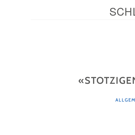
SCH
«STOTZIGE
KATEGO
ALLGEM