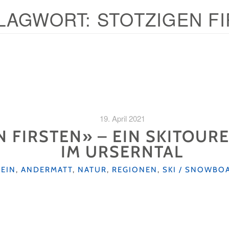
LAGWORT:
STOTZIGEN F
19. April 2021
N FIRSTEN» – EIN SKITOUR
IM URSERNTAL
RIEN
EIN
,
ANDERMATT
,
NATUR
,
REGIONEN
,
SKI / SNOWBO