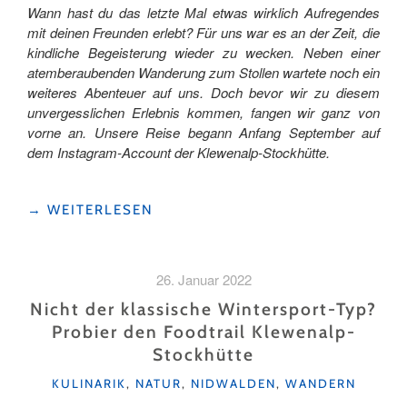
Wann hast du das letzte Mal etwas wirklich Aufregendes
mit deinen Freunden erlebt? Für uns war es an der Zeit, die
kindliche Begeisterung wieder zu wecken. Neben einer
atemberaubenden Wanderung zum Stollen wartete noch ein
weiteres Abenteuer auf uns. Doch bevor wir zu diesem
unvergesslichen Erlebnis kommen, fangen wir ganz von
vorne an. Unsere Reise begann Anfang September auf
dem Instagram-Account der Klewenalp-Stockhütte.
"KLEWENALP-
→
WEITERLESEN
STOCKHÜTTE:
ABENTEUER
AM
26. Januar 2022
BERG "
Nicht der klassische Wintersport-Typ?
Probier den Foodtrail Klewenalp-
Stockhütte
KATEGORIEN
KULINARIK
,
NATUR
,
NIDWALDEN
,
WANDERN