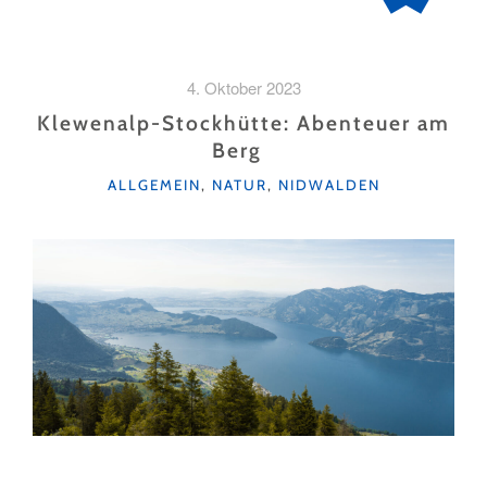
4. Oktober 2023
Klewenalp-Stockhütte: Abenteuer am
Berg
KATEGORIEN
ALLGEMEIN
,
NATUR
,
NIDWALDEN