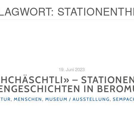
LAGWORT:
STATIONENTH
19. Juni 2023
IHCHÄSCHTLI» – STATIONE
ENGESCHICHTEN IN BERO
TEGORIEN
LTUR
,
MENSCHEN
,
MUSEUM / AUSSTELLUNG
,
SEMPAC