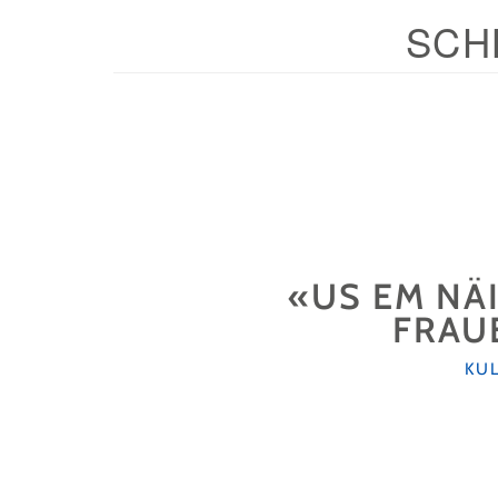
SCH
«US EM NÄ
FRAU
KA
KU