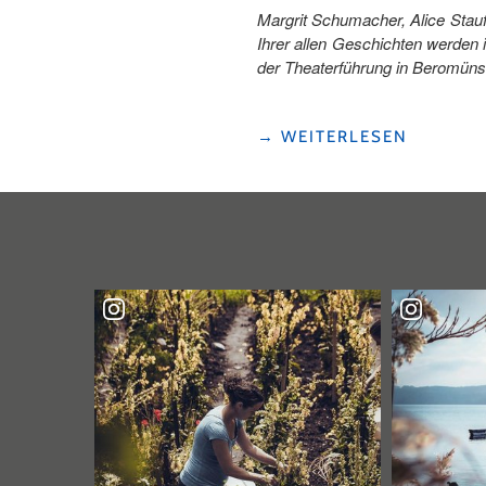
Margrit Schumacher, Alice Stau
Ihrer allen Geschichten werden
der Theaterführung in Beromünst
"«US
→
WEITERLESEN
EM
NÄIHCHÄSCHTLI»
–
STATIONENTHEATER
MIT
FRAUENGESCHICHTEN
IN
BEROMÜNSTER"