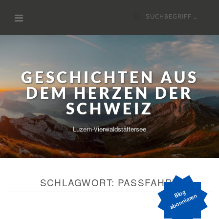
Zum
Suchen
Inhalt
nach:
GESCHICHTEN AUS
DEM HERZEN DER
SCHWEIZ
Luzern-Vierwaldstättersee
SCHLAGWORT:
PASSFAHRT
Bl
o
g
a
b
o
n
ni
er
e
n