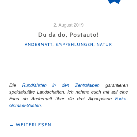
2. August 2019
Dü da do, Postauto!
KATEGORIEN
ANDERMATT
,
EMPFEHLUNGEN
,
NATUR
Die
Rundfahrten in den Zentralalpen
garantieren
spektakuläre Landschaften. Ich nehme euch mit auf eine
Fahrt ab Andermatt über die drei Alpenpässe
Furka-
Grimsel-Susten
.
"DÜ
→
WEITERLESEN
DA