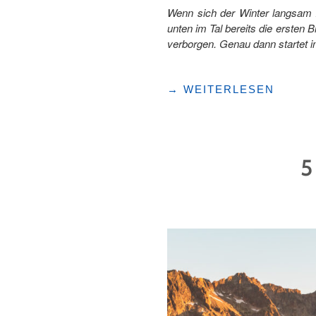
Wenn sich der Winter langsam z
unten im Tal bereits die ersten
verborgen. Genau dann startet i
"WENN
→
WEITERLESEN
DIE
ALPENPÄSSE
AUS
DEM
5
WINTERSCHLAF
ERWACHEN"