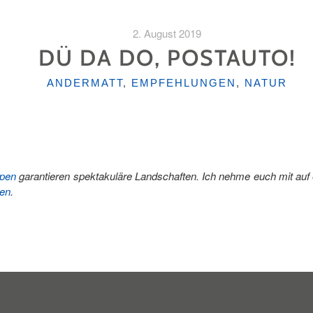
2. August 2019
DÜ DA DO, POSTAUTO!
KATEGORIEN
ANDERMATT
,
EMPFEHLUNGEN
,
NATUR
lpen
garantieren spektakuläre Landschaften. Ich nehme euch mit auf e
ten
.