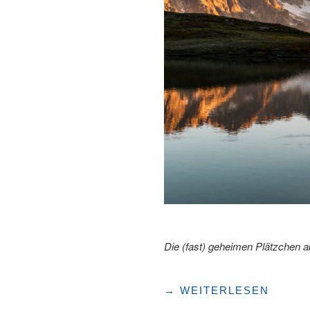
Die (fast) geheimen Plätzchen a
"5
→
WEITERLESEN
VERBORGENE