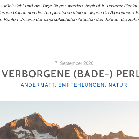
urückzieht und die Tage länger werden, beginnt in unserer Regio
 Blumen blühen und die Temperaturen steigen, liegen die Alpenpässe t
m Kanton Uri eine der eindrücklichsten Arbeiten des Jahres: die Sc
7. September 2020
 VERBORGENE (BADE-) PER
KATEGORIEN
ANDERMATT
,
EMPFEHLUNGEN
,
NATUR