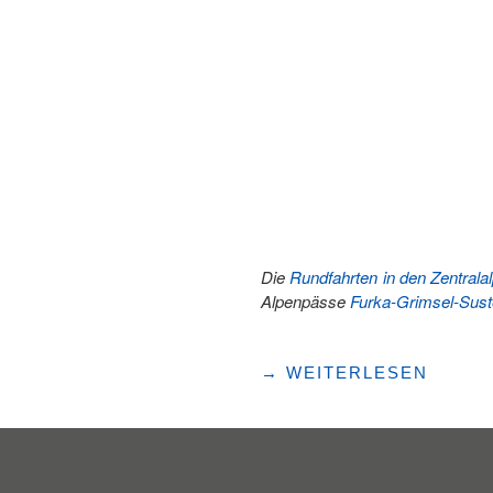
(BADE-)
PERLEN"
Die
Rundfahrten in den Zentrala
Alpenpässe
Furka-Grimsel-Sus
"DÜ
→
WEITERLESEN
DA
DO,
POSTAUTO!"