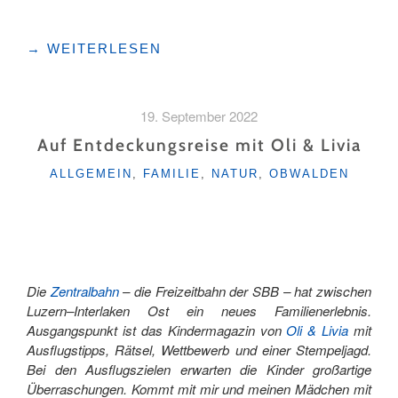
"MIT
→
WEITERLESEN
DEM
POSTAUTO
ÜBER
19. September 2022
DEN
SCHALLENBERG:
Auf Entdeckungsreise mit Oli & Livia
VON
KATEGORIEN
ALLGEMEIN
,
FAMILIE
,
NATUR
,
OBWALDEN
DER
UNESCO
BIOSPHÄRE
ENTLEBUCH
INS
BERNER
Die
Zentralbahn
– die Freizeitbahn der SBB – hat zwischen
OBERLAND"
Luzern–Interlaken Ost ein neues Familienerlebnis.
Ausgangspunkt ist das Kindermagazin von
Oli & Livia
mit
Ausflugstipps, Rätsel, Wettbewerb und einer Stempeljagd.
Bei den Ausflugszielen erwarten die Kinder großartige
Überraschungen. Kommt mit mir und meinen Mädchen mit