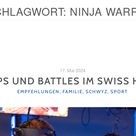
CHLAGWORT:
NINJA WAR
17. Mai 2024
PS UND BATTLES IM SWISS
KATEGORIEN
EMPFEHLUNGEN
,
FAMILIE
,
SCHWYZ
,
SPORT