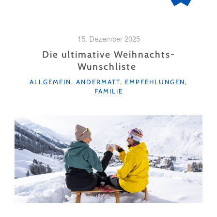
15. Dezember 2025
Die ultimative Weihnachts-
Wunschliste
KATEGORIEN
ALLGEMEIN
,
ANDERMATT
,
EMPFEHLUNGEN
,
FAMILIE