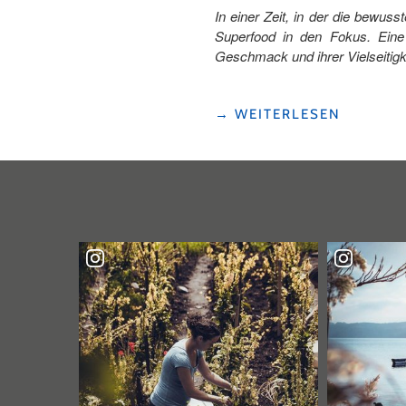
In einer Zeit, in der die bewu
Superfood in den Fokus. Eine 
Geschmack und ihrer Vielseitigke
"EIN
→
WEITERLESEN
HARMONISCHES
SPIEL
VON
GE-
NUSS
UND
NACHHALTIGKEIT"