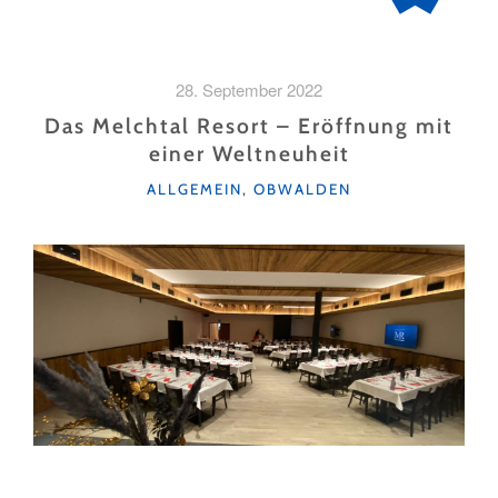
28. September 2022
Das Melchtal Resort – Eröffnung mit
einer Weltneuheit
KATEGORIEN
ALLGEMEIN
,
OBWALDEN