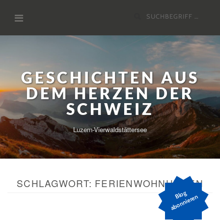
Zum
Suchen
Inhalt
nach:
GESCHICHTEN AUS
DEM HERZEN DER
SCHWEIZ
Luzern-Vierwaldstättersee
SCHLAGWORT:
FERIENWOHNUNGEN
Bl
o
g
a
b
o
n
ni
er
e
n