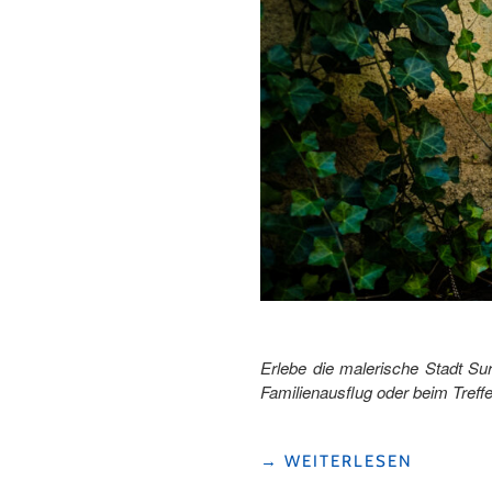
Erlebe die malerische Stadt S
Familienausflug oder beim Treff
"SCHNAPP
→
WEITERLESEN
DIR