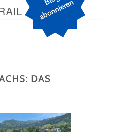
n
RAIL
ACHS: DAS
L