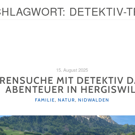
CHLAGWORT:
DETEKTIV-T
15. August 2025
RENSUCHE MIT DETEKTIV D
ABENTEUER IN HERGISWI
KATEGORIEN
FAMILIE
,
NATUR
,
NIDWALDEN