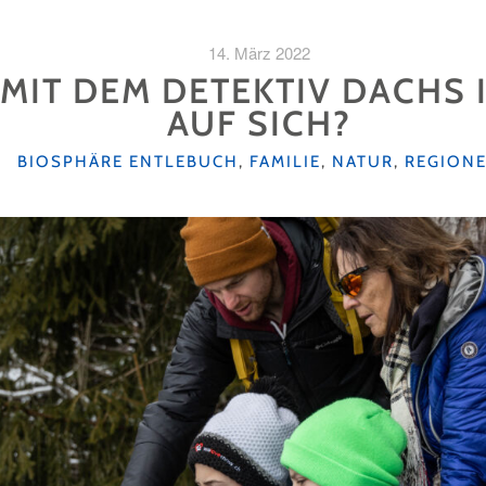
14. März 2022
 MIT DEM DETEKTIV DACHS
AUF SICH?
KATEGORIEN
BIOSPHÄRE ENTLEBUCH
,
FAMILIE
,
NATUR
,
REGION