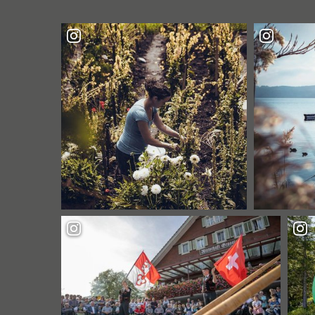
DACHS
IN
SÖRENBERG
AUF
SICH?"