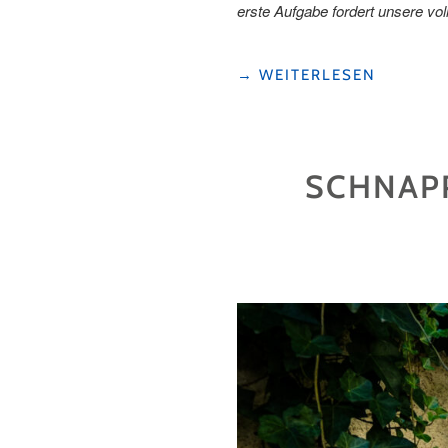
erste Aufgabe fordert unsere vol
"AUF
→
WEITERLESEN
SPURENSUCHE
MIT
DETEKTIV
DACHS:
SCHNAP
DAS
ABENTEUER
IN
HERGISWIL "