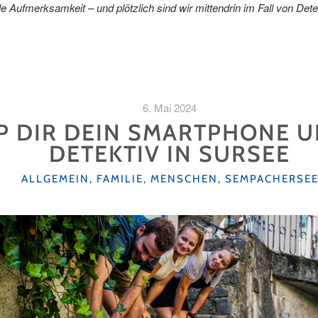
le Aufmerksamkeit – und plötzlich sind wir mittendrin im Fall von Det
6. Mai 2024
P DIR DEIN SMARTPHONE 
DETEKTIV IN SURSEE
KATEGORIEN
ALLGEMEIN
,
FAMILIE
,
MENSCHEN
,
SEMPACHERSE