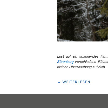
Lust auf ein spannendes Fam
Sörenberg
verschiedene Rätsel 
kleinen Überraschung auf dich.
"WAS
→
WEITERLESEN
HAT
ES
MIT
DEM
DETEKTIV