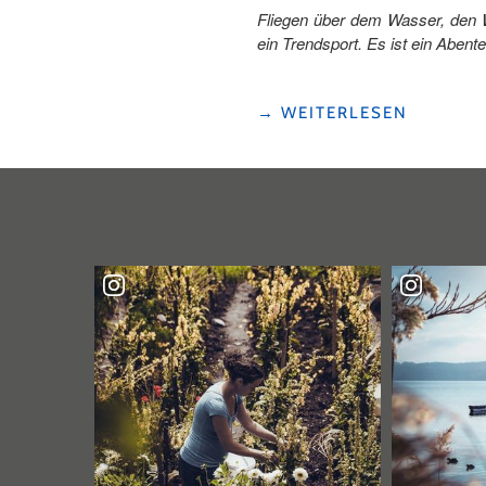
Fliegen über dem Wasser, den W
ein Trendsport. Es ist ein Abe
"ÜBER
→
WEITERLESEN
DEN
URNERSEE
FLIEGEN
–
MEIN
ALLTAG
ALS
WINGFOIL-
COACH"