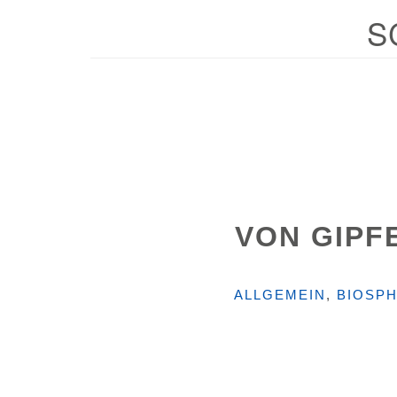
S
VON GIPF
KATEGORIEN
ALLGEMEIN
,
BIOSP