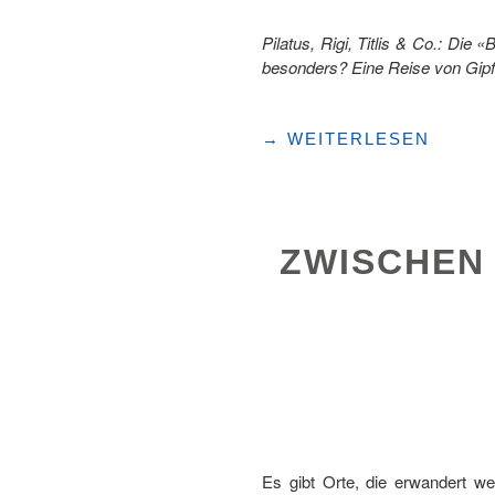
Pilatus, Rigi, Titlis & Co.: Di
besonders? Eine Reise von Gipfe
"VON
→
WEITERLESEN
GIPFEL
ZU
GIPFEL:
BERG‑HOPPING
ZWISCHEN 
DURCH
DIE
ZENTRALSCHWEIZ"
Es gibt Orte, die erwandert we