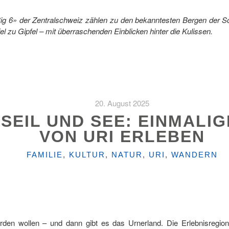
e «Big 6» der Zentralschweiz zählen zu den bekanntesten Bergen der 
l zu Gipfel – mit überraschenden Einblicken hinter die Kulissen.
20. August 2025
SEIL UND SEE: EINMALI
VON URI ERLEBEN
KATEGORIEN
FAMILIE
,
KULTUR
,
NATUR
,
URI
,
WANDERN
rden wollen – und dann gibt es das Urnerland. Die Erlebnisregio