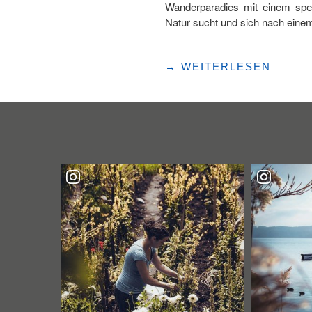
Wanderparadies mit einem spez
Natur sucht und sich nach einem 
"ZWISCHEN
→
WEITERLESEN
SEIL
UND
SEE:
EINMALIGE
BERGWELT
VON
URI
ERLEBEN"