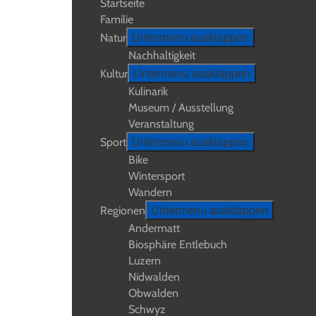
Startseite
Familie
Untermenu ausklappen
Natur
Nachhaltigkeit
Untermenu ausklappen
Kultur
Kulinarik
Museum / Ausstellung
Veranstaltung
Untermenu ausklappen
Sport
Bike
Wintersport
Wandern
Untermenu ausklappen
Regionen
Andermatt
Biosphäre Entlebuch
Luzern
Nidwalden
Obwalden
Schwyz