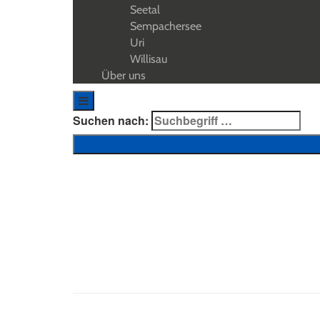
Seetal
Sempachersee
Uri
Willisau
Über uns
Suchen nach:
Geschichten aus dem Herzen der Schweiz
Luzern-Vierwaldstättersee
Autofahr