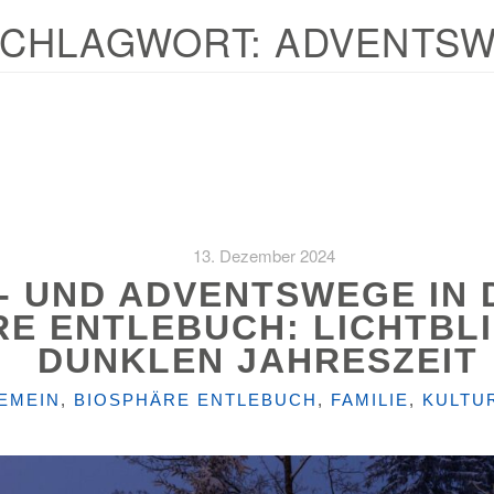
CHLAGWORT:
ADVENTS
13. Dezember 2024
- UND ADVENTSWEGE IN 
E ENTLEBUCH: LICHTBLI
DUNKLEN JAHRESZEIT
GORIEN
EMEIN
,
BIOSPHÄRE ENTLEBUCH
,
FAMILIE
,
KULTU