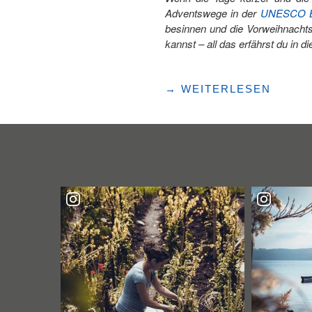
Adventswege in der
UNESCO Bi
besinnen und die Vorweihnachts
kannst – all das erfährst du in d
"LATERNEN-
→
WEITERLESEN
UND
ADVENTSWEGE
IN
DER
UNESCO
BIOSPHÄRE
ENTLEBUCH:
LICHTBLICKE
IN
DER
DUNKLEN
JAHRESZEIT "