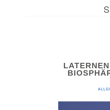
S
LATERNEN
BIOSPHÄR
KATE
ALLG