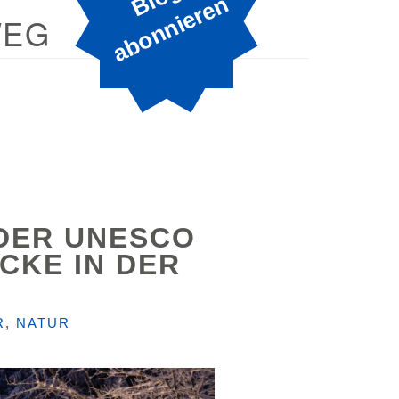
B
n
WEG
DER UNESCO
CKE IN DER
R
,
NATUR