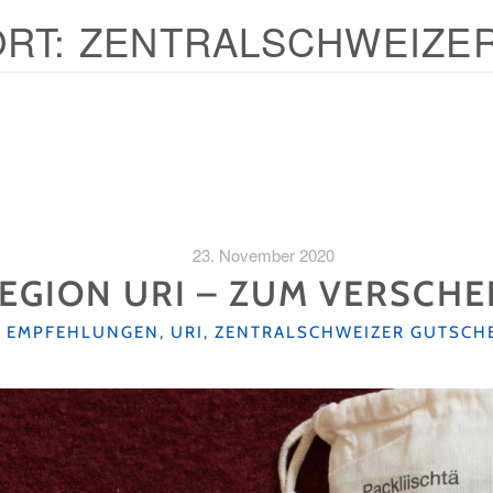
RT:
ZENTRALSCHWEIZER
23. November 2020
EGION URI – ZUM VERSCH
KATEGORIEN
EMPFEHLUNGEN
,
URI
,
ZENTRALSCHWEIZER GUTSCH