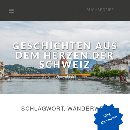
Zum
Suchen
Inhalt
nach:
GESCHICHTEN AUS
DEM HERZEN DER
SCHWEIZ
Luzern-Vierwaldstättersee
SCHLAGWORT:
WANDERWEG
Bl
o
g
a
b
o
n
ni
er
e
n