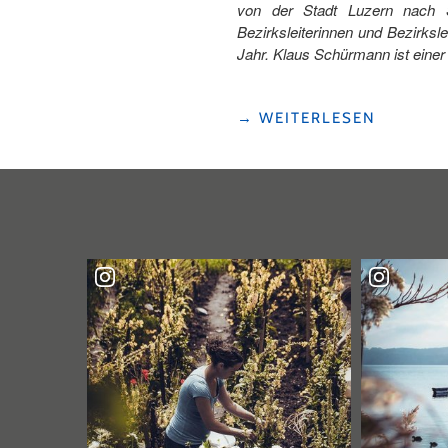
von der Stadt Luzern nach S
Bezirksleiterinnen und Bezirksl
Jahr. Klaus Schürmann ist einer
"HELDEN
→
WEITERLESEN
DER
WANDERWEGE"