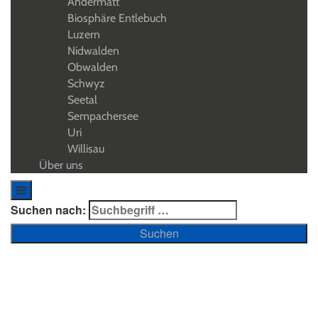
Andermatt
Biosphäre Entlebuch
Luzern
Nidwalden
Obwalden
Schwyz
Seetal
Sempachersee
Uri
Willisau
Über uns
Suchen nach:
Geschichten aus dem Herzen der Schweiz
Luzern-Vierwaldstättersee