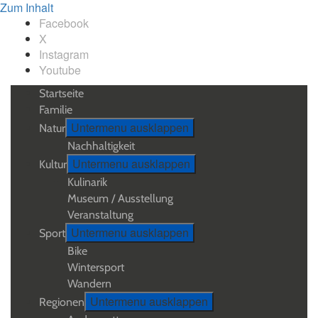
Zum Inhalt
Facebook
X
Instagram
Youtube
Startseite
Familie
Untermenu ausklappen
Natur
Nachhaltigkeit
Untermenu ausklappen
Kultur
Kulinarik
Museum / Ausstellung
Veranstaltung
Untermenu ausklappen
Sport
Bike
Wintersport
Wandern
Untermenu ausklappen
Regionen