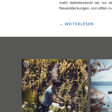
mehr dahintersteckt als nur e
Neuentdeckungen, von stillen 
"JAZZ
→
WEITERLESEN
IN
WILLISAU?
JA,
UNBEDINGT!"