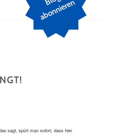
n
INGT!
U
as sagt, spürt man sofort, dass hier