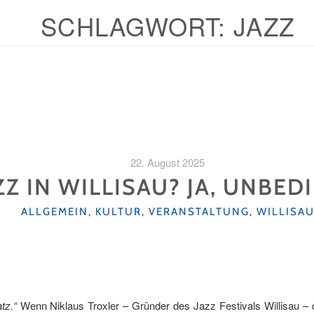
SCHLAGWORT:
JAZZ
22. August 2025
ZZ IN WILLISAU? JA, UNBED
KATEGORIEN
ALLGEMEIN
,
KULTUR
,
VERANSTALTUNG
,
WILLISA
tz.“
Wenn Niklaus Troxler – Gründer des Jazz Festivals Willisau – d