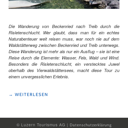
Die Wanderung von Beckenried nach Treib durch die
Risletenschlucht. Wer glaubt, dass man für ein echtes
Naturabenteuer weit reisen muss, war noch nie auf dem
Waldstätterweg zwischen Beckenried und Treib unterwegs.
Diese Wanderung ist mehr als nur ein Ausflug – sie ist eine
Reise durch die Elemente: Wasser, Fels, Wald und Wind.
Besonders die Risletenschlucht, ein verstecktes Juwel
oberhalb des Vierwaldstättersees, macht diese Tour zu
einem unvergesslichen Erlebnis.
"ABENTEUER
→
WEITERLESEN
ZWISCHEN
WASSERFALL
UND
WOLKENMEER"
© Luzern Tourismus AG |
Datenschutzerklärung