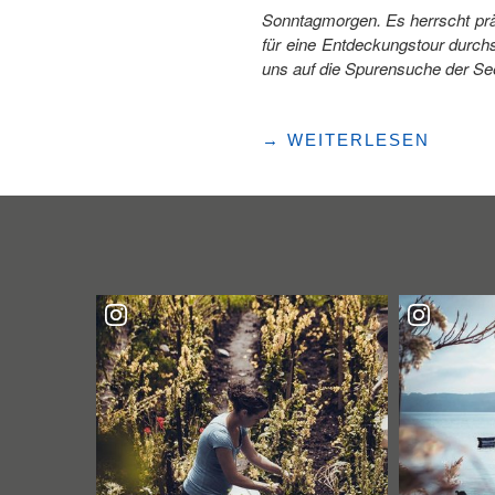
Sonntagmorgen. Es herrscht prä
für eine Entdeckungstour durch
uns auf die Spurensuche der See
"DRACHENTAL
→
WEITERLESEN
SEETAL
–
AUF
DEN
SPUREN
DER
DRACHEN"