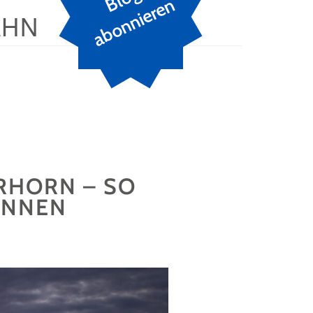
n
AHN
RHORN – SO
GINNEN