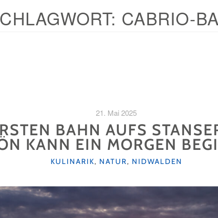
SCHLAGWORT:
CABRIO-B
21. Mai 2025
ERSTEN BAHN AUFS STANSE
ÖN KANN EIN MORGEN BE
KATEGORIEN
KULINARIK
,
NATUR
,
NIDWALDEN