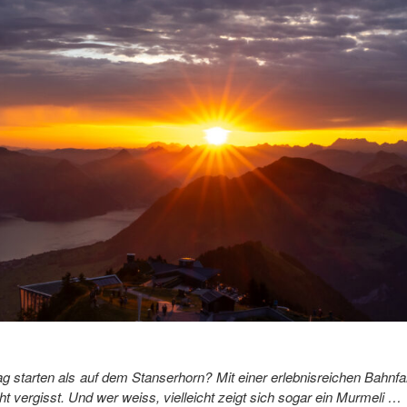
g starten als auf dem Stanserhorn? Mit einer erlebnisreichen Bahnfa
ht vergisst. Und wer weiss, vielleicht zeigt sich sogar ein Murmeli …