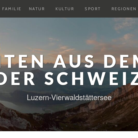
Untermenu
Untermenu
Untermenu
FAMILIE
NATUR
KULTUR
SPORT
REGIONEN
ausklappen
ausklappen
ausklappen
HTEN AUS DE
DER SCHWEI
Luzern-Vierwaldstättersee