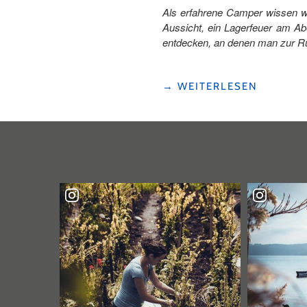
Als erfahrene Camper wissen wir
Aussicht, ein Lagerfeuer am Ab
entdecken, an denen man zur Ru
"NOMADY-
→
WEITERLESEN
CAMPING
ERLEBEN:
UNSER
WOCHENENDE
IN
DER
UNESCO
BIOSPHÄRE
ENTLEBUCH"