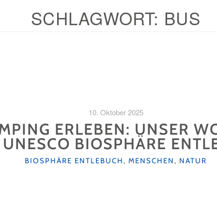
SCHLAGWORT:
BUS
10. Oktober 2025
PING ERLEBEN: UNSER W
 UNESCO BIOSPHÄRE ENTL
KATEGORIEN
BIOSPHÄRE ENTLEBUCH
,
MENSCHEN
,
NATUR