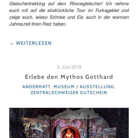
Gletschertrekking auf dem Rhonegletscher! Ich nehme
euch mit auf die eindrückliche Tour im Furkagebiet und
zeige euch, wieso Schnee und Eis auch in der warmen
Jahreszeit ihren Reiz haben.
"EISZEIT
→
WEITERLESEN
LIGHT"
5. Juni 2019
Erlebe den Mythos Gotthard
KATEGORIEN
ANDERMATT
,
MUSEUM / AUSSTELLUNG
,
ZENTRALSCHWEIZER GUTSCHEIN