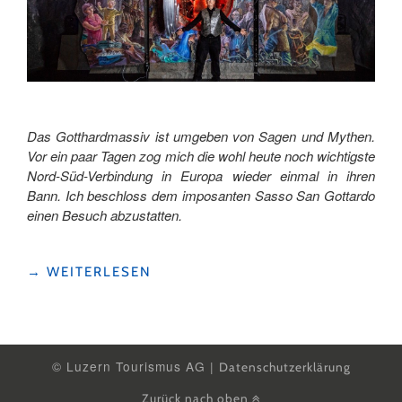
Das Gotthardmassiv ist umgeben von Sagen und Mythen.
Vor ein paar Tagen zog mich die wohl heute noch wichtigste
Nord-Süd-Verbindung in Europa wieder einmal in ihren
Bann. Ich beschloss dem imposanten Sasso San Gottardo
einen Besuch abzustatten.
"ERLEBE
→
WEITERLESEN
DEN
MYTHOS
GOTTHARD"
© Luzern Tourismus AG |
Datenschutzerklärung
Zurück nach oben