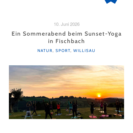
10. Juni 2026
Ein Sommerabend beim Sunset-Yoga
in Fischbach
KATEGORIEN
NATUR
,
SPORT
,
WILLISAU