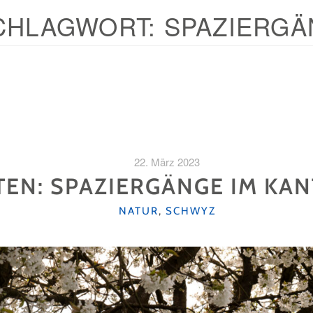
CHLAGWORT:
SPAZIERGÄ
22. März 2023
TEN: SPAZIERGÄNGE IM K
KATEGORIEN
NATUR
,
SCHWYZ