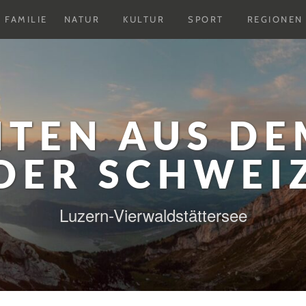
Untermenu
Untermenu
Untermenu
FAMILIE
NATUR
KULTUR
SPORT
REGIONEN
ausklappen
ausklappen
ausklappen
HTEN AUS DE
DER SCHWEI
Luzern-Vierwaldstättersee